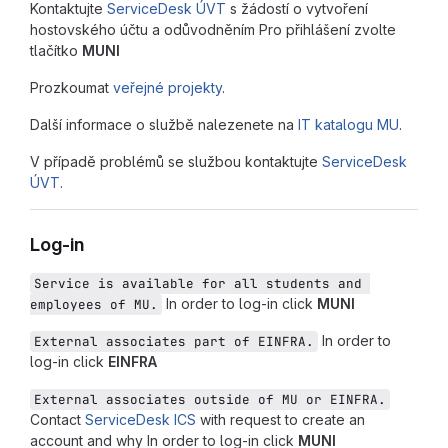
Kontaktujte
ServiceDesk ÚVT
s žádostí o vytvoření
hostovského účtu a odůvodněním Pro přihlášení zvolte
tlačítko
MUNI
Prozkoumat
veřejné projekty
.
Další informace o službě nalezenete na
IT katalogu MU
.
V případě problémů se službou kontaktujte
ServiceDesk
ÚVT
.
Log-in
Service is available for all students and 
In order to log-in click
MUNI
employees of MU.
In order to
External associates part of EINFRA.
log-in click
EINFRA
External associates outside of MU or EINFRA.
Contact
ServiceDesk ICS
with request to create an
account and why In order to log-in click
MUNI